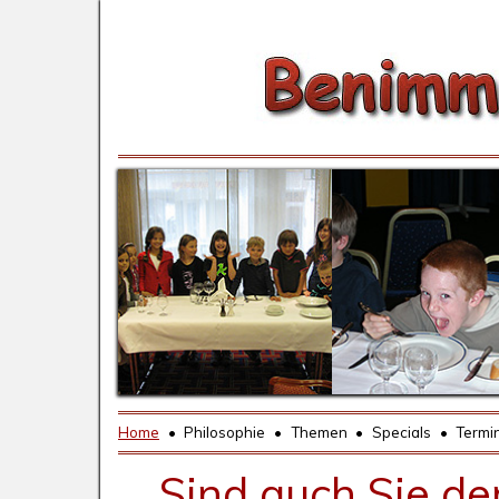
Home
•
Philosophie
•
Themen
•
Specials
•
Termi
Sind auch Sie de