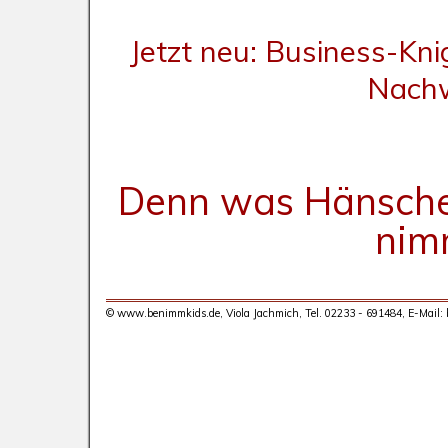
Jetzt neu: Business-Kn
Nachw
Denn was Hänschen 
nim
© www.benimmkids.de,
Viola Jachmich,
Tel. 02233 - 691484,
E-Mail: